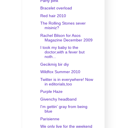
Party pink
Bracelet overload
Red hair 2010
The Rolling Stones sever
misiniz?
Rachel Bilson for Asos
Magazine December 2009
I took my baby to the
doctor,with a fever but
noth...
Gecikmiş bir diy
Wildfox Summer 2010
Twitter is in everywhere! Now
in editorials,too
Purple Haze
Givenchy headband
I'm gettin' gray from being
blue
Parisienne
We only live for the weekend