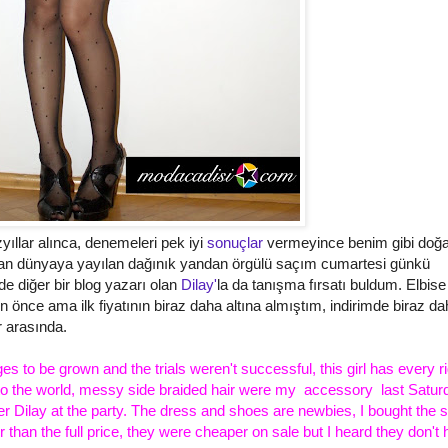
yıllar alınca, denemeleri pek iyi
sonuçlar
vermeyince benim gibi doğa
 dünyaya yayılan dağınık yandan örgülü saçım cumartesi günkü
e diğer bir blog yazarı olan
Dilay'
la da tanışma fırsatı buldum. Elbise
önce ama ilk fiyatının biraz daha altına almıştım, indirimde biraz da
 arasında.
es ages to be grown and the
trials
weren't successful, this girl has every ri
o the world, messy side braided hair were my accessory last Satur
ger
Dilay
at the party. The dress and shoes are newbies, I bought the 
than the full price, they were cheaper on sale but I heard they don't