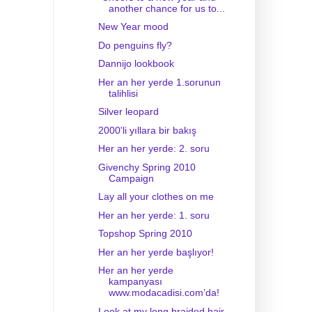
another chance for us to...
New Year mood
Do penguins fly?
Dannijo lookbook
Her an her yerde 1.sorunun
talihlisi
Silver leopard
2000'li yıllara bir bakış
Her an her yerde: 2. soru
Givenchy Spring 2010
Campaign
Lay all your clothes on me
Her an her yerde: 1. soru
Topshop Spring 2010
Her an her yerde başlıyor!
Her an her yerde
kampanyası
www.modacadisi.com’da!
Look at my long braided hair