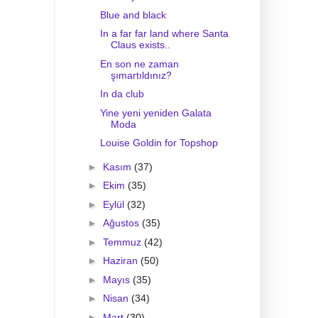
Blue and black
In a far far land where Santa
Claus exists..
En son ne zaman
şımartıldınız?
In da club
Yine yeni yeniden Galata
Moda
Louise Goldin for Topshop
►
Kasım
(37)
►
Ekim
(35)
►
Eylül
(32)
►
Ağustos
(35)
►
Temmuz
(42)
►
Haziran
(50)
►
Mayıs
(35)
►
Nisan
(34)
►
Mart
(30)