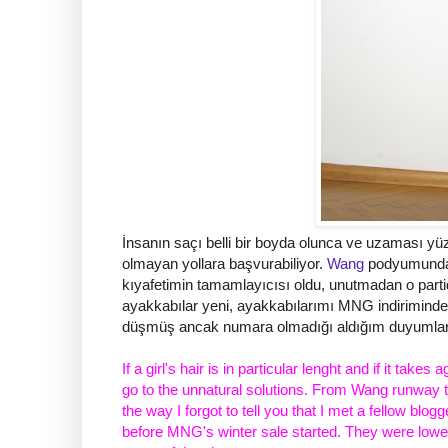
İnsanın saçı belli bir boyda olunca ve uzaması yüz
olmayan yollara başvurabiliyor.
Wang
podyumundan
kıyafetimin tamamlayıcısı oldu, unutmadan o partid
ayakkabılar yeni, ayakkabılarımı MNG indiriminden 
düşmüş ancak numara olmadığı aldığım duyumlar
If a girl's hair is in particular lenght and if it tak
go to the unnatural solutions. From
Wang
runway t
the way I forgot to tell you that I met a fellow blog
before MNG's winter sale started. They were lower 