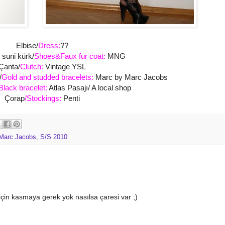
Elbise/
Dress:
??
suni kürk/
Shoes&Faux fur coat:
MNG
Çanta/
Clutch:
Vintage YSL
/
Gold and studded bracelets:
Marc by Marc Jacobs
Black bracelet:
Atlas Pasajı/ A local shop
Çorap
/Stockings:
Penti
Marc Jacobs
,
S/S 2010
çin kasmaya gerek yok nasılsa çaresi var ;)