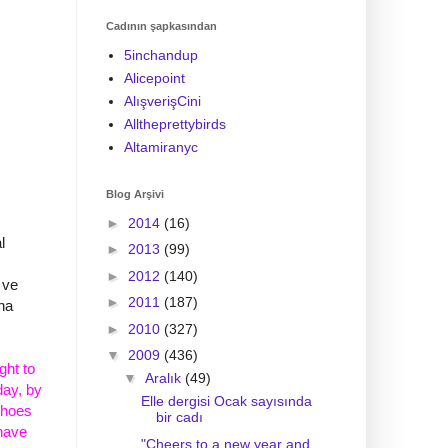
Cadının şapkasından
5inchandup
Alicepoint
AlışverişCini
Alltheprettybirds
Altamiranyc
Blog Arşivi
►
2014
(16)
l
►
2013
(99)
►
2012
(140)
 ve
►
2011
(187)
ha
►
2010
(327)
▼
2009
(436)
ght to
▼
Aralık
(49)
day, by
Elle dergisi Ocak sayısında
shoes
bir cadı
 have
"Cheers to a new year and