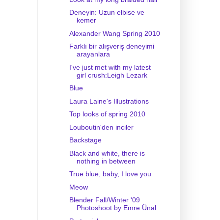
Deneyin: Uzun elbise ve
kemer
Alexander Wang Spring 2010
Farklı bir alışveriş deneyimi
arayanlara
I've just met with my latest
girl crush:Leigh Lezark
Blue
Laura Laine's Illustrations
Top looks of spring 2010
Louboutin'den inciler
Backstage
Black and white, there is
nothing in between
True blue, baby, I love you
Meow
Blender Fall/Winter '09
Photoshoot by Emre Ünal