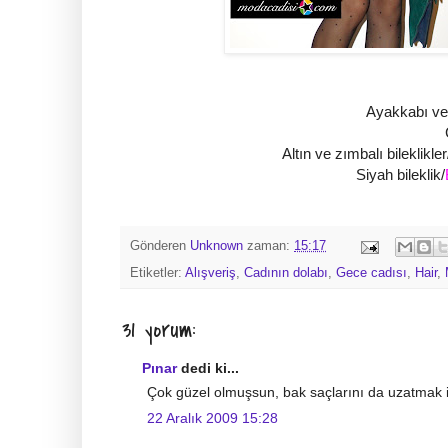
Ayakkabı ve 
Altın ve zımbalı bileklikler
Siyah bileklik/
Gönderen
Unknown
zaman:
15:17
Etiketler:
Alışveriş
,
Cadının dolabı
,
Gece cadısı
,
Hair
,
31 yorum:
Pınar
dedi ki...
Çok güzel olmuşsun, bak saçlarını da uzatmak i
22 Aralık 2009 15:28